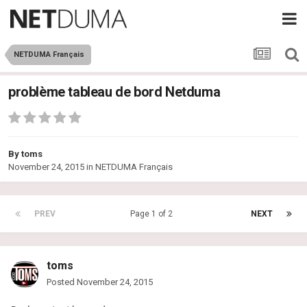
NETDUMA Français
problème tableau de bord Netduma
By
toms
November 24, 2015
in
NETDUMA Français
PREV
Page 1 of 2
NEXT
toms
Posted
November 24, 2015