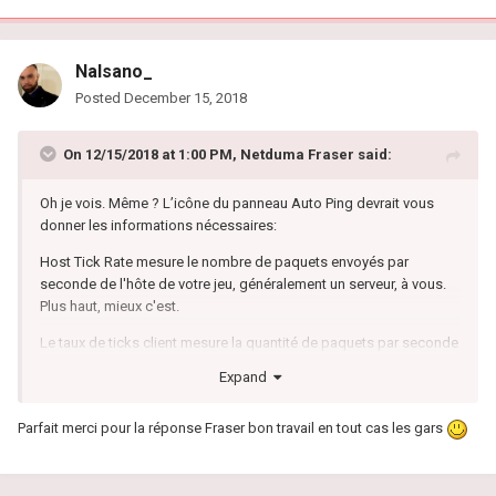
Nalsano_
Posted
December 15, 2018
On 12/15/2018 at 1:00 PM,
Netduma Fraser
said:
Oh je vois.
Même ?
L’icône du panneau Auto Ping devrait vous
donner les informations nécessaires:
Host Tick Rate mesure le nombre de paquets envoyés par
seconde de l'hôte de votre jeu, généralement un serveur, à vous.
Plus haut, mieux c'est.
Le taux de ticks client mesure la quantité de paquets par seconde
que vous envoyez à l'hôte de votre partie.
Expand
Le taux d'envoi mesure la quantité de données envoyées par
seconde de l'hôte de votre jeu, généralement un serveur, à vous.
Parfait merci pour la réponse Fraser bon travail en tout cas les gars
Le taux de réception mesure la quantité de données par seconde
que vous envoyez à l'hôte de votre partie.