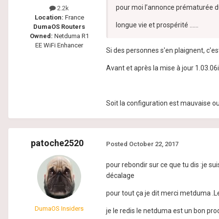
pour moi l’annonce prématurée d
2.2k
Location:
France
longue vie et prospérité ......
DumaOS Routers
Owned:
Netduma R1
EE WiFi Enhancer
Si des personnes s'en plaignent, c'est
Avant et après la mise à jour 1.03.06
Soit la configuration est mauvaise ou
patoche2520
Posted
October 22, 2017
pour rebondir sur ce que tu dis :je su
décalage
pour tout ça je dit merci metduma .L
DumaOS Insiders
je le redis le netduma est un bon pro