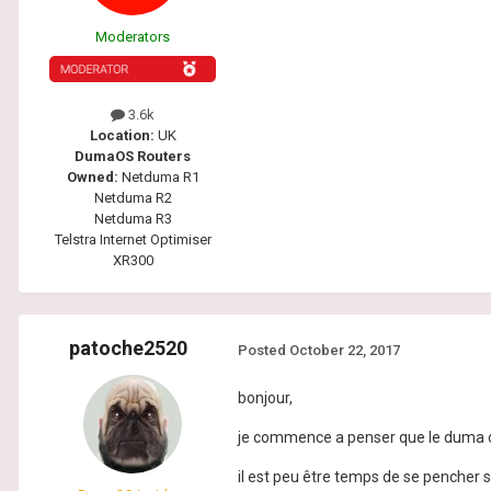
Moderators
3.6k
Location:
UK
DumaOS Routers
Owned:
Netduma R1
Netduma R2
Netduma R3
Telstra Internet Optimiser
XR300
patoche2520
Posted
October 22, 2017
bonjour,
je commence a penser que le duma os
il est peu être temps de se pencher sur