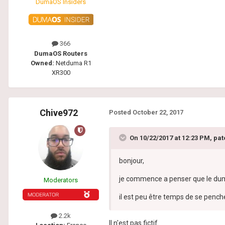
DumaOS Insiders
366
DumaOS Routers
Owned:
Netduma R1
XR300
Chive972
Posted
October 22, 2017
On 10/22/2017 at 12:23 PM, pa
bonjour,
je commence a penser que le duma
Moderators
il est peu être temps de se pencher
2.2k
Il n'est pas fictif.