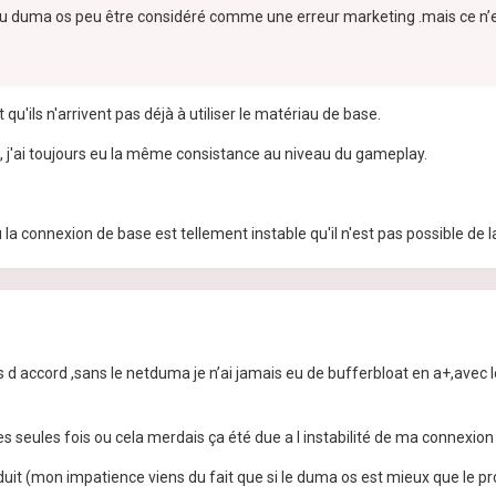
u duma os peu être considéré comme une erreur marketing .mais ce n’e
 qu'ils n'arrivent pas déjà à utiliser le matériau de base.
i, j'ai toujours eu la même consistance au niveau du gameplay.
 la connexion de base est tellement instable qu'il n'est pas possible de 
is d accord ,sans le netduma je n’ai jamais eu de bufferbloat en a+,avec l
es seules fois ou cela merdais ça été due a l instabilité de ma connexio
duit (mon impatience viens du fait que si le duma os est mieux que le prod