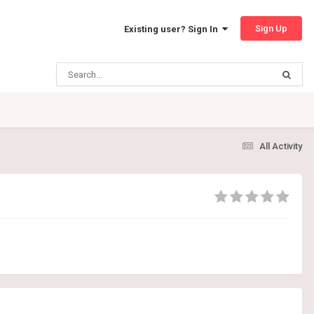
Sign Up
Existing user? Sign In
All Activity