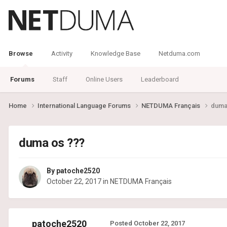
Browse
Activity
Knowledge Base
Netduma.com
Forums
Staff
Online Users
Leaderboard
Home
International Language Forums
NETDUMA Français
duma
duma os ???
By
patoche2520
October 22, 2017
in
NETDUMA Français
patoche2520
Posted
October 22, 2017