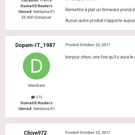
Location:
France
DumaOS Routers
Remettre à plat un firmware prend d
Owned:
Netduma R1
EE WiFi Enhancer
Aucun autre produit n'apporte aujour
Dopam-IT_1987
Posted
October 22, 2017
bonjour chive, une fois qu'il y aura l
Members
373
DumaOS Routers
Owned:
Netduma R1
Chive972
Posted
October 22, 2017