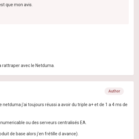
st que mon avis.
la rattraper avec le Netduma.
Author
e netduma j’ai toujours réussi a avoir du triple a+ et de 1 a 4 ms de
n numericable ou des serveurs centralisés EA.
uit de base alors j’en frétille d avance).