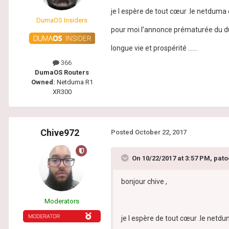
je l espère de tout cœur .le netduma e
DumaOS Insiders
pour moi l’annonce prématurée du d
longue vie et prospérité ......
366
DumaOS Routers
Owned:
Netduma R1
XR300
Chive972
Posted
October 22, 2017
On 10/22/2017 at 3:57 PM, pat
bonjour chive ,
Moderators
je l espère de tout cœur .le netdu